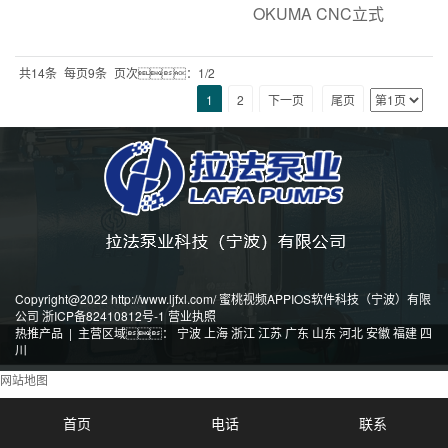
OKUMA CNC立式
共14条
每页9条
页次：1/2
1
2
下一页
尾页
Copyright@2022 http://www.ljfxl.com/ 蜜桃视频APPIOS软件科技（宁波）有限
公司
浙ICP备82410812号-1
营业执照
热推产品
| 主营区域：
宁波
上海
浙江
江苏
广东
山东
河北
安徽
福建
四
川
网站地图
首页
电话
联系